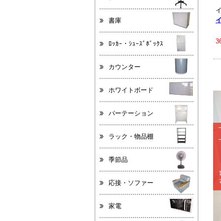
書庫
3
ﾛｯｶｰ・ｼｭｰｽﾞﾎﾞｯｸｽ
カウンター
ホワイトボード
パーテーション
ラック・物品棚
季節品
応接・ソファー
家電