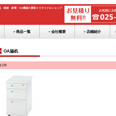
具・雑貨・家電・OA機器の買取りリサイクルショップ
商品一覧
会社概要
店鋪紹介
ロッカー・ボックス
ホワイトボード
パーテーション
ラック・物品棚
カウンター
テーブル
OA機器
チェア
季節品
流し台
その他
書庫
応接
家電
文具
机
OA脇机
全1件