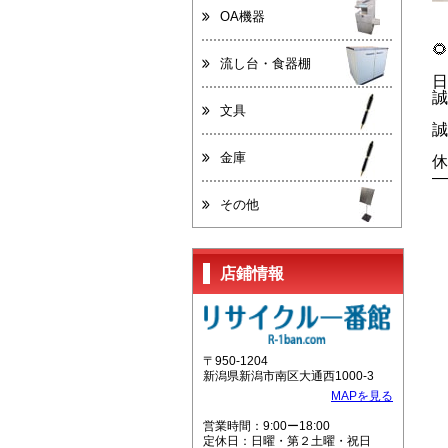
OA機器

流し台・食器棚
日
誠
文具
誠
金庫
休
—
その他
店鋪情報
〒950-1204
新潟県新潟市南区大通西1000-3
MAPを見る
営業時間：9:00ー18:00
定休日：日曜・第２土曜・祝日