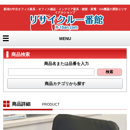
新潟の中古オフィス家具・オフィス備品・インテリア家具・雑貨・家電・OA機器の買取りリサ
イクルショップ
MENU
商品検索
商品名または品番を入力
商品カテゴリから探す
テーブル
机
チェア
書庫
商品詳細
PRODUCT
ﾛｯｶｰ・ｼｭｰｽﾞﾎﾞｯｸｽ
カウンター
ホワイトボード
パーテーション
ラック・物品棚
季節品