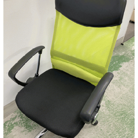
応接・ソファー
家電
OA機器
流し台・食器棚
文具
金庫
その他