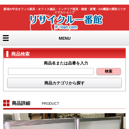
新潟の中古オフィス家具・オフィス備品・インテリア家具・雑貨・家電・OA機器の買取りリサ
イクルショップ
MENU
商品検索
商品名または品番を入力
商品カテゴリから探す
テーブル
机
チェア
書庫
商品詳細
PRODUCT
ﾛｯｶｰ・ｼｭｰｽﾞﾎﾞｯｸｽ
カウンター
ホワイトボード
パーテーション
ラック・物品棚
季節品