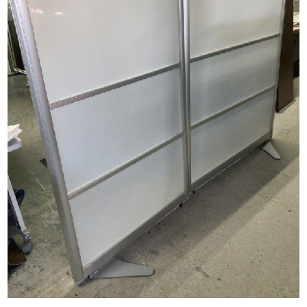
応接・ソファー
家電
OA機器
流し台・食器棚
文具
金庫
その他