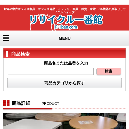
新潟の中古オフィス家具・オフィス備品・インテリア家具・雑貨・家電・OA機器の買取りリサ
イクルショップ
MENU
商品検索
商品名または品番を入力
商品カテゴリから探す
テーブル
机
チェア
書庫
商品詳細
PRODUCT
ﾛｯｶｰ・ｼｭｰｽﾞﾎﾞｯｸｽ
カウンター
ホワイトボード
パーテーション
ラック・物品棚
季節品