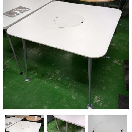
応接・ソファー
家電
OA機器
流し台・食器棚
文具
金庫
その他