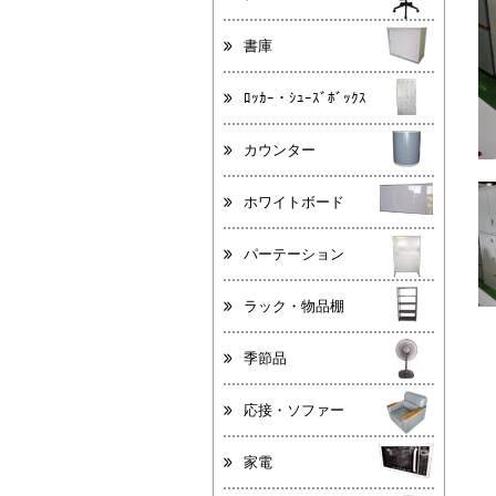
書庫
ﾛｯｶｰ・ｼｭｰｽﾞﾎﾞｯｸｽ
カウンター
ホワイトボード
パーテーション
ラック・物品棚
季節品
応接・ソファー
家電