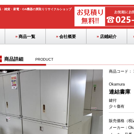
具・雑貨・家電・OA機器の買取りリサイクルショップ
商品一覧
会社概要
店鋪紹介
ロッカー・ボックス
ホワイトボード
パーテーション
ラック・物品棚
カウンター
テーブル
OA機器
チェア
季節品
流し台
その他
書庫
応接
家電
文具
机
商品詳細
PRODUCT
商品コード： 3
Okamura
連結書庫
鍵付
少々傷有
販売価格（税
メーカー：Oka