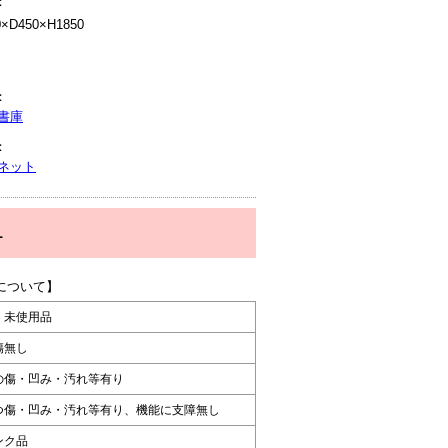
：
D450×H1850
：
書庫
：
ネット
1
について】
・未使用品
傷無し
の傷・凹み・汚れ等有り
つ傷・凹み・汚れ等有り、機能に支障無し
ンク品