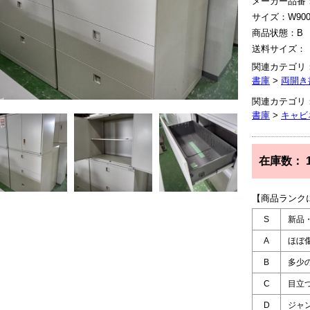
メーカー品番
サイズ：W900×
商品状態：B
送料サイズ：
関連カテゴリ
書庫
>
両開き
関連カテゴリ
書庫
>
キャビ
在庫数：
【商品ランク
S
新品
A
ほぼ
B
多少
C
目立
D
ジャ