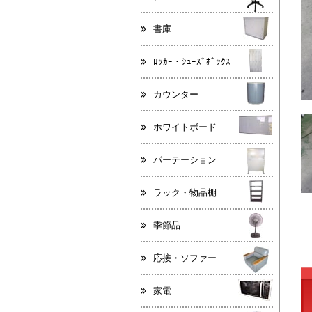
書庫
ﾛｯｶｰ・ｼｭｰｽﾞﾎﾞｯｸｽ
カウンター
ホワイトボード
パーテーション
ラック・物品棚
季節品
応接・ソファー
家電