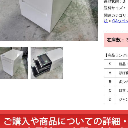
商品状態：B
送料サイズ：
関連カテゴリ
机
>
OAワゴ
在庫数：
【商品ランク
S
新品
A
ほぼ
B
多少
C
目立
D
ジャ