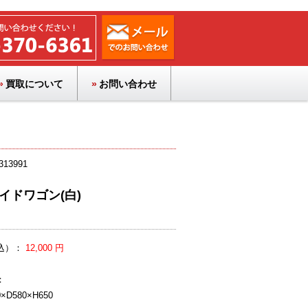
買取について
お問い合わせ
13991
イドワゴン(白)
込）：
12,000 円
：
D580×H650