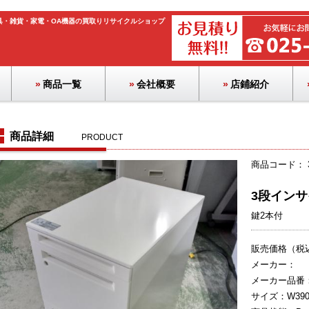
具・雑貨・家電・OA機器の買取りリサイクルショップ
商品一覧
会社概要
店鋪紹介
ロッカー・ボックス
ホワイトボード
パーテーション
ラック・物品棚
カウンター
テーブル
OA機器
チェア
季節品
流し台
その他
書庫
応接
家電
文具
机
商品詳細
PRODUCT
商品コード： 3
3段インサ
鍵2本付
販売価格（税
メーカー：
メーカー品番
サイズ：W390×